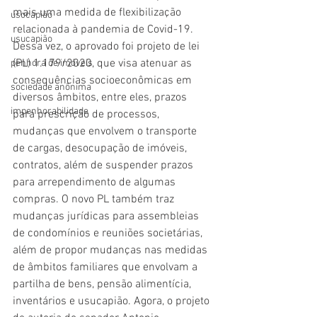
mais uma medida de flexibilização 
usocapião
relacionada à pandemia de Covid-19. 
usucapião
Dessa vez, o aprovado foi projeto de lei 
(PL) 1.179/2020, que visa atenuar as 
penhora de imóveis
consequências socioeconômicas em 
sociedade anônima
diversos âmbitos, entre eles, prazos 
impenhorabilidade
para prescrição de processos, 
mudanças que envolvem o transporte 
de cargas, desocupação de imóveis, 
contratos, além de suspender prazos 
para arrependimento de algumas 
compras. O novo PL também traz 
mudanças jurídicas para assembleias 
de condomínios e reuniões societárias, 
além de propor mudanças nas medidas 
de âmbitos familiares que envolvam a 
partilha de bens, pensão alimentícia, 
inventários e usucapião. Agora, o projeto 