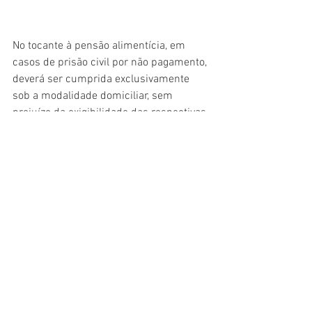
No tocante à pensão alimentícia, em 
casos de prisão civil por não pagamento, 
deverá ser cumprida exclusivamente 
sob a modalidade domiciliar, sem 
prejuízo da exigibilidade das respectivas 
obrigações. A nova medida será válida 
até o 30 de outubro de 2020.
O projeto estende o prazo de abertura e 
de conclusão de inventários e partilhas. 
Fica suspenso os prazos de aquisição 
para a propriedade imobiliária ou 
mobiliária, nas diversas espécies de 
usucapião, a partir da vigência desta lei 