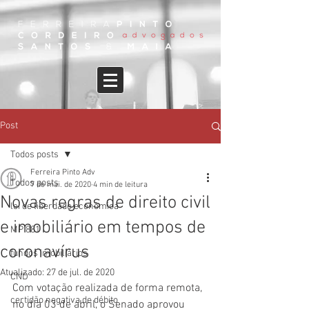
Post
Todos posts
Ferreira Pinto Adv
Todos posts
7 de mai. de 2020
4 min de leitura
Novas regras de direito civil
lei de liberdade econômica
e imobiliário em tempos de
MP 881
coronavírus
fundos imobiliários
Atualizado:
27 de jul. de 2020
CND
Com votação realizada de forma remota, 
certidão negativa de débito
no dia 03 de abril, o Senado aprovou 