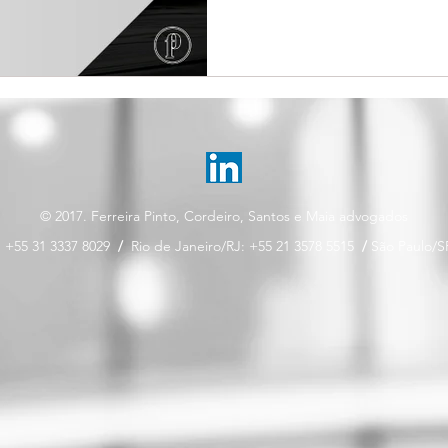
© 2017. Ferreira Pinto, Cordeiro, Santos e Maia advogados
 +55 31 3337 8029
/
Rio de Janeiro/RJ: +55 21 3578 5515
/
São Paulo/S