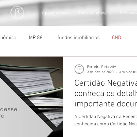
Quem somos
Áreas de atuação
Profissi
conômica
MP 881
fundos imobiliários
CND
usocapião
usucapião
penhora de imóveis
soc
Ferreira Pinto Adv
3 de nov. de 2020
3 min de le
Certidão Negativa
conheça os detal
importante docu
A Certidão Negativa da Recei
conhecida como Certidão Nega