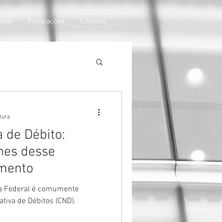
onais
Publicações
Contato
iedade anônima
itura
 de Débito:
hes desse
mento
ta Federal é comumente
tiva de Débitos (CND).