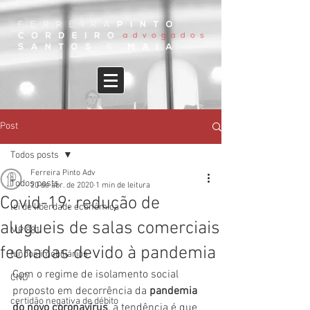
Post
Todos posts
Ferreira Pinto Adv
Todos posts
20 de abr. de 2020
1 min de leitura
Covid-19: redução de
lei de liberdade econômica
alugueis de salas comerciais
MP 881
fechadas devido à pandemia
fundos imobiliários
Com o regime de isolamento social 
CND
proposto em decorrência da 
pandemia 
certidão negativa de débito
do novo coronavírus
, a tendência é que 