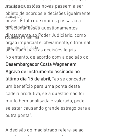
muitas questões novas passem a ser 
usocapião
objeto de acordos e decisões igualmente 
usucapião
novos. É fato que muitos passarão a 
penhora de imóveis
direcionar esses questionamentos 
diretamente ao Poder Judiciário, como 
sociedade anônima
órgão imparcial e, obviamente, o tribunal 
impenhorabilidade
adequado para as decisões legais. 
No entanto, de acordo com a decisão do 
Desembargador Costa Wagner em 
Agravo de Instrumento assinado no 
último dia 15 de abril
, “ao se conceder 
um benefício para uma ponta desta 
cadeia produtiva, se a questão não foi 
muito bem analisada e valorada, pode-
se estar causando grande estrago para a 
outra ponta”.
A decisão do magistrado refere-se ao 