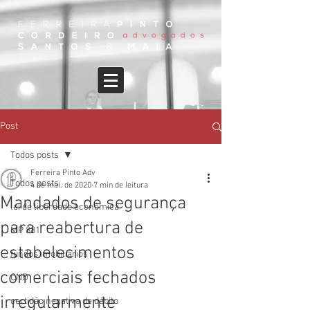
Post
Todos posts
Ferreira Pinto Adv
Todos posts
4 de mai. de 2020
7 min de leitura
Mandados de segurança
lei de liberdade econômica
para reabertura de
MP 881
estabelecimentos
fundos imobiliários
comerciais fechados
CND
irregularmente
certidão negativa de débito