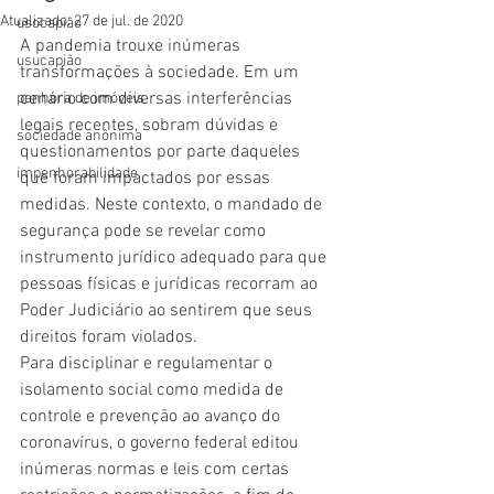
Atualizado:
27 de jul. de 2020
usocapião
A pandemia trouxe inúmeras 
usucapião
transformações à sociedade. Em um 
cenário com diversas interferências 
penhora de imóveis
legais recentes, sobram dúvidas e 
sociedade anônima
questionamentos por parte daqueles 
impenhorabilidade
que foram impactados por essas 
medidas. Neste contexto, o mandado de 
segurança pode se revelar como 
instrumento jurídico adequado para que 
pessoas físicas e jurídicas recorram ao 
Poder Judiciário ao sentirem que seus 
direitos foram violados. 
Para disciplinar e regulamentar o 
isolamento social como medida de 
controle e prevenção ao avanço do 
coronavírus, o governo federal editou 
inúmeras normas e leis com certas 