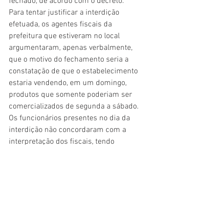
fechado, de acordo com o decreto.
Para tentar justificar a interdição 
efetuada, os agentes fiscais da 
prefeitura que estiveram no local 
argumentaram, apenas verbalmente, 
que o motivo do fechamento seria a 
constatação de que o estabelecimento 
estaria vendendo, em um domingo, 
produtos que somente poderiam ser 
comercializados de segunda a sábado. 
Os funcionários presentes no dia da 
interdição não concordaram com a 
interpretação dos fiscais, tendo 
demonstrado que o espaço da loja que 
era dedicado à lanchonete já se 
encontrava fechado e isolado com 
divisórias há várias semanas, 
justamente por se tratar de atividade 
atualmente vedada pela legislação 