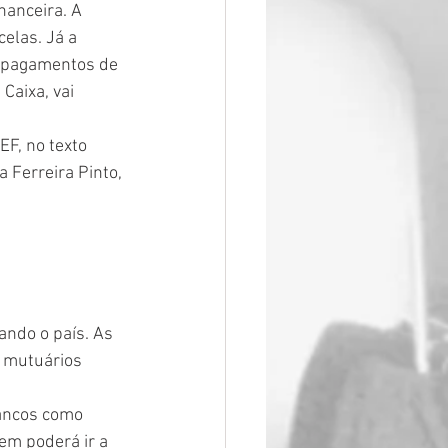
nanceira. A 
elas. Já a 
e pagamentos de 
Caixa, vai 
EF, no texto 
 Ferreira Pinto, 
ndo o país. As 
 mutuários 
ancos como 
em poderá ir a 