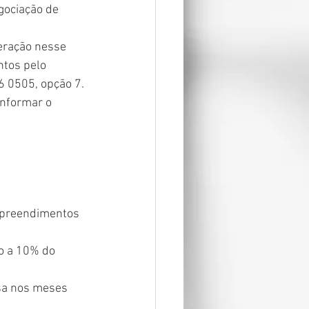
gociação de 
eração nesse 
tos pelo 
6 0505, opção 7. 
informar o 
mpreendimentos 
o a 10% do 
sa nos meses 