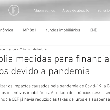
Quem somos
Áreas de atuação
Profissi
conômica
MP 881
fundos imobiliários
CND
5 de mai. de 2020
4 min de leitura
usocapião
usucapião
penhora de imóveis
soc
plia medidas para financi
ios devido a pandemia
mizar os impactos causados pela pandemia de Covid-19, a C
 os incentivos imobiliários. A rodada de anúncios nesse sent
do a CEF já havia reduzido as taxas de juros e a suspensã