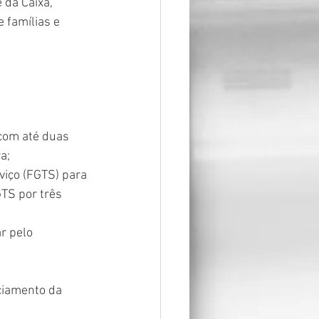
 da Caixa, 
 famílias e 
com até duas 
a;
viço (FGTS) para 
TS por três 
r pelo 
nciamento da 