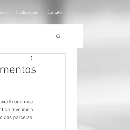
onais
Publicações
Contato
iedade anônima
amentos
aixa Econômica 
ido teve início 
o das parcelas 