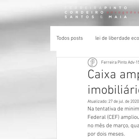
Todos posts
lei de liberdade e
Ferreira Pinto Adv
1
certidão negativa de débito
Caixa am
imobiliár
impenhorabilidade
Atualizado:
27 de jul. de 2020
Na tentativa de mini
Federal (CEF) ampliou
no mês de março, quan
por dois meses. 