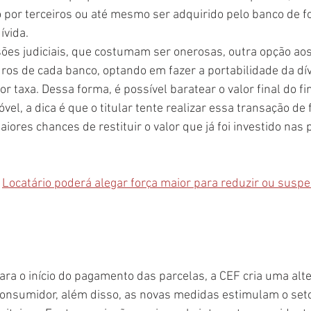
o por terceiros ou até mesmo ser adquirido pelo banco de fo
vida. 
sões judiciais, que costumam ser onerosas, outra opção aos 
uros de cada banco, optando em fazer a portabilidade da dív
r taxa. Dessa forma, é possível baratear o valor final do f
vel, a dica é que o titular tente realizar essa transação de
maiores chances de restituir o valor que já foi investido nas
 
Locatário poderá alegar força maior para reduzir ou suspe
ara o início do pagamento das parcelas, a CEF cria uma alte
consumidor, além disso, as novas medidas estimulam o seto