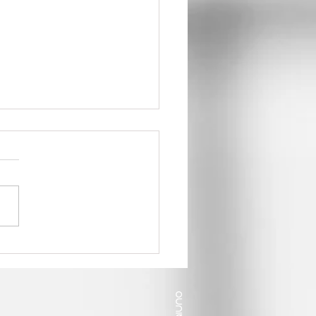
 imobiliário em 2021: os
íveis impactos causados
coronavírus