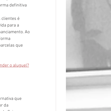
rma definitiva 
clientes é 
ida para a 
inanciamento. Ao 
 forma 
 parcelas que 
nder o aluguel?
rnativa que 
r da 