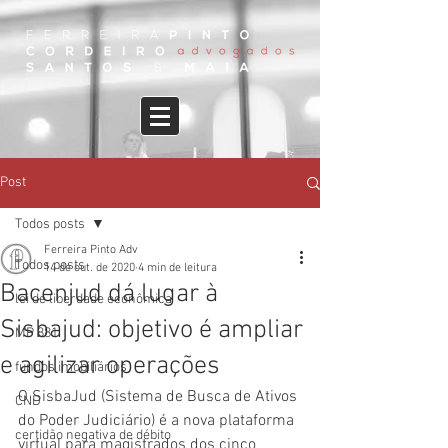
Post
Todos posts
Ferreira Pinto Adv
Todos posts
14 de out. de 2020
4 min de leitura
Bacenjud dá lugar à
lei de liberdade econômica
Sisbajud: objetivo é ampliar
MP 881
e agilizar operações
fundos imobiliários
O SisbaJud (Sistema de Busca de Ativos 
CND
do Poder Judiciário) é a nova plataforma 
certidão negativa de débito
virtual para magistrados dos cinco 