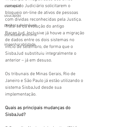
ramos do Judiciário solicitarem o 
usocapião
bloqueio on-line de ativos de pessoas 
usucapião
com dívidas reconhecidas pela Justiça. 
penhora de imóveis
Trata-se da evolução do antigo 
BacenJud. Inclusive já houve a migração 
sociedade anônima
de dados entre os dois sistemas no 
impenhorabilidade
início de setembro, de forma que o 
SisbaJud substituiu integralmente o 
anterior – já em desuso. 
Os tribunais de Minas Gerais, Rio de 
Janeiro e São Paulo já estão utilizando o 
sistema SisbaJud desde sua 
implementação.
Quais as principais mudanças do 
SisbaJud?