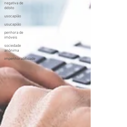
negativa de
débito
usocapião
usucapião
penhora de
imóveis
sociedade
anônima
impenhorabilidade