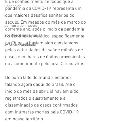
É de conhecimento de todos que a 
usocapião
pandemia da COVID-19 representa um 
dos maiores desafios sanitários do 
usucapião
século. Em meados do mês de março do 
penhora de imóveis
corrente ano, após o início da pandemia 
sociedade anônima
no Continente Asiático, especificamente 
na China, já haviam sido constatados 
impenhorabilidade
pelas autoridades de saúde milhões de 
casos e milhares de óbitos provenientes 
do acometimento pelo novo Coronavírus. 
Do outro lado do mundo, estamos 
falando agora daqui do Brasil. Até o 
início do mês de abril, já haviam sido 
registrados o alastramento e a 
disseminação de casos confirmados 
com inúmeras mortes pela COVID-19 
em nosso território.