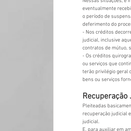
Nessas situações, é i
eventualmente recebi
o período de suspensã
deferimento do proce
- Nos créditos decorr
judicial, inclusive a
contratos de mútuo, s
- Os créditos quirogr
ou serviços que cont
terão privilégio geral
bens ou serviços forn
Recuperação J
Pleiteadas basicament
recuperação judicial e
judicial. 
E, para auxiliar em am