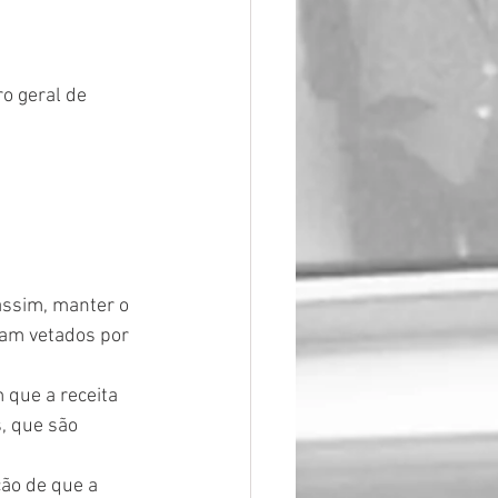
o geral de 
assim, manter o 
ram vetados por 
 que a receita 
, que são 
ão de que a 