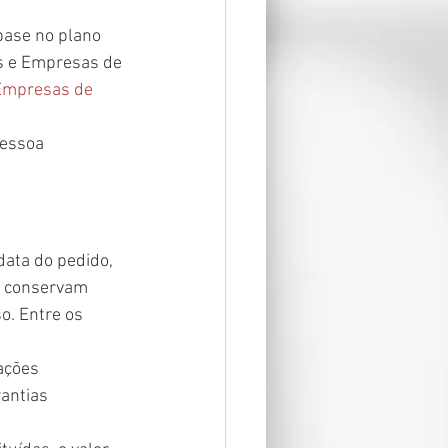
base no plano 
s e Empresas de 
Empresas de 
pessoa 
data do pedido, 
l conservam 
o. Entre os 
ações 
antias 