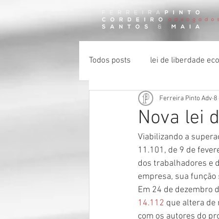
Todos posts
lei de liberdade e
Ferreira Pinto Adv
8
certidão negativa de débito
Nova lei 
Viabilizando a superaç
impenhorabilidade
11.101, de 9 de fever
dos trabalhadores e 
empresa, sua função s
Em 24 de dezembro de 
14.112
 que altera de
com os 
autores do pro