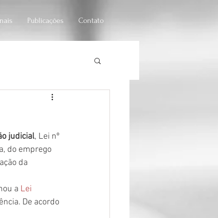
onais
Publicações
Contato
iedade anônima
o judicial
, Lei nº 
ra, do emprego 
ação da 
nou a 
Lei 
ência. De acordo 