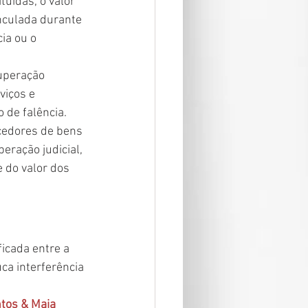
uídas, o valor 
culada durante 
ia ou o 
uperação 
viços e 
 de falência.
ecedores de bens 
ração judicial, 
e do valor dos 
icada entre a 
uca interferência 
ntos & Maia