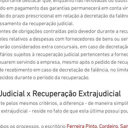
mportante destacar que, enquanto não renovadas ou substit
do em pagamento das garantias permanecerá em conta vin
o do prazo prescricional em relação à decretação da falênc
ssamento da recuperação judicial.
entes de obrigações contraídas pelo devedor durante a rec
queles relativos a despesas com fornecedores de bens ou ser
erão considerados extra concursais, em caso de decretação
afários sujeitos à recuperação judicial pertencentes a forn
inuarem servindo a empresa, mesmo após o pedido de recupe
 de recebimento em caso de decretação de falência, no limit
ecidos durante o período da recuperação.
udicial x Recuperação Extrajudicial
e pelos mesmos critérios, a diferença - de maneira simplif
 extrajudicial - reside no fato de que esta última possui po
bos os processos, o escritório 
Ferreira Pinto, Cordeiro, Sa