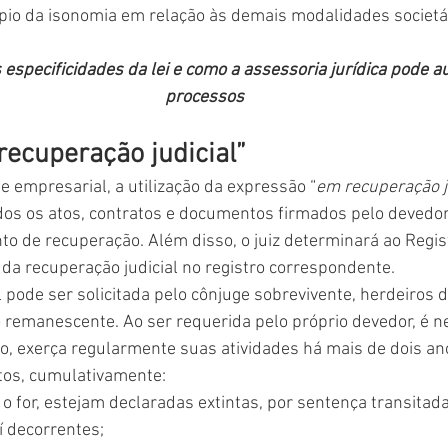
cípio da isonomia em relação às demais modalidades societá
s especificidades da lei e como a assessoria jurídica pode au
processos
recuperação judicial”
 empresarial, a utilização da expressão “
em recuperação j
os os atos, contratos e documentos firmados pelo devedor, 
to de recuperação. Além disso, o juiz determinará ao Regis
a recuperação judicial no registro correspondente.
l pode ser solicitada pelo cônjuge sobrevivente, herdeiros d
o remanescente. Ao ser requerida pelo próprio devedor, é n
, exerça regularmente suas atividades há mais de dois an
tos, cumulativamente:
se o for, estejam declaradas extintas, por sentença transitad
í decorrentes;