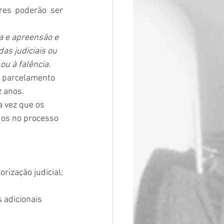
es poderão ser 
a e apreensão e 
as judiciais ou 
ou à falência.
e parcelamento 
z anos.
 vez que os 
dos no processo 
rização judicial;
 adicionais 