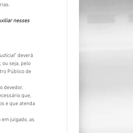
rias.
xiliar nesses 
udicial
” deverá 
ou seja, pelo 
tro Público de 
o devedor, 
ecessário que, 
os e que atenda 
a em julgado, as 