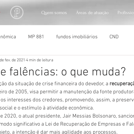
Quem somos
Áreas de atuação
Profissi
conômica
MP 881
fundos imobiliários
CND
 de fev. de 2021
4 min de leitura
usocapião
usucapião
penhora de imóveis
soc
de falências: o que muda?
ão da situação de crise financeira do devedor, a 
recuperaçã
eiro de 2005, visa permitir a manutenção da fonte produto
dos interesses dos credores, promovendo, assim, a preserv
ocial e o estímulo à atividade econômica.
2020, o atual presidente, Jair Messias Bolsonaro, sancio
 modo significativo a Lei de Recuperação de Empresas e Fal
jeto, a intenção é dar mais agilidade aos processos.