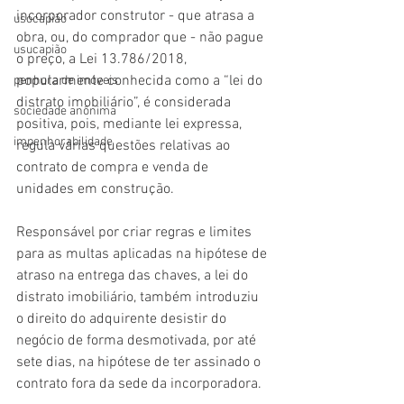
incorporador construtor - que atrasa a 
usocapião
obra, ou, do comprador que - não pague 
usucapião
o preço, a Lei 13.786/2018, 
popularmente conhecida como a “lei do 
penhora de imóveis
distrato imobiliário”, é considerada 
sociedade anônima
positiva, pois, mediante lei expressa, 
impenhorabilidade
regula várias questões relativas ao 
contrato de compra e venda de 
unidades em construção.
Responsável por criar regras e limites 
para as multas aplicadas na hipótese de 
atraso na entrega das chaves, a lei do 
distrato imobiliário, também introduziu 
o direito do adquirente desistir do 
negócio de forma desmotivada, por até 
sete dias, na hipótese de ter assinado o 
contrato fora da sede da incorporadora.