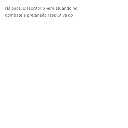
Há anos, o escritório vem atuando no 
combate a pretensão resolutiva do 
promitente comprador. Ato 
extremamente prejudicial ao mercado, 
que acaba representando uma elevação 
dos custos do setor, contribuindo para o 
custo final dos imóveis no Brasil.
O custo Brasil, segundo o advogado 
Marcos Mello Ferreira Pinto, decorrente 
da existência do direito do devedor pedir 
a resolução do contrato por sua própria 
culpa. O custo de empreender é 
aumentado o que contribui para perda 
de eficiência do setor e imóveis mais 
caros para os Brasileiros.
Por fim, mesmo com toda a evolução na 