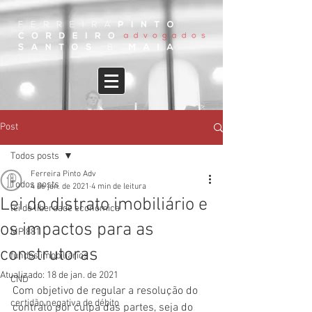
Post
Todos posts
Ferreira Pinto Adv
Todos posts
4 de jan. de 2021
4 min de leitura
Lei do distrato imobiliário e
lei de liberdade econômica
os impactos para as
MP 881
construtoras
fundos imobiliários
Atualizado:
18 de jan. de 2021
CND
Com objetivo de regular a resolução do 
certidão negativa de débito
contrato por culpa das partes, seja do 