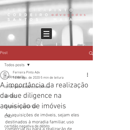
Post
Todos posts
Ferreira Pinto Adv
Todos posts
18 de ago. de 2020
5 min de leitura
A importância da realização
lei de liberdade econômica
da due diligence na
MP 881
aquisição de imóveis
fundos imobiliários
As aquisições de imóveis, sejam eles 
CND
destinados à moradia familiar, uso 
certidão negativa de débito
comercial ou para a realização de 