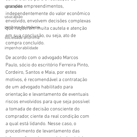
grandes empreendimentos, 
usocapião
independentemente do valor econômico 
usucapião
envolvido, envolvem decisões complexas 
penhora de imóveis
que requerem muita cautela e atenção 
em sua conclusão, ou seja, ato de 
sociedade anônima
compra concluído.
impenhorabilidade
De acordo com o advogado Marcos 
Paulo, sócio do escritório Ferreira Pinto, 
Cordeiro, Santos e Maia, por estes 
motivos, é recomendável a contratação 
de um advogado habilitado para 
orientação e levantamento de eventuais 
riscos envolvidos para que seja possível 
a tomada de decisão consciente do 
comprador, ciente da real condição com 
a qual está lidando. Nesse caso, o 
procedimento de levantamento das 