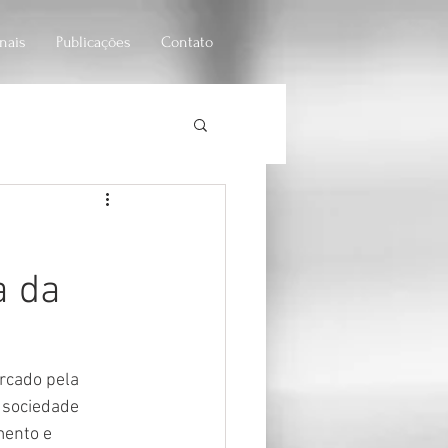
onais
Publicações
Contato
iedade anônima
a da
rcado pela 
 sociedade 
mento e 