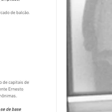
cado de balcão. 
 de capitais de 
ente Ernesto 
anônimas.
-se de base 