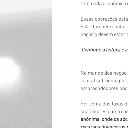
retomada econômica d
Essas operações estão
S.A – também conheci
negócio devem estar 
Continue a leitura e
No mundo dos negócios
capital suficiente par
empreendedores não p
Por conta das taxas d
sua empresa uma comp
anônima, onde os sóc
recursos financeiros 