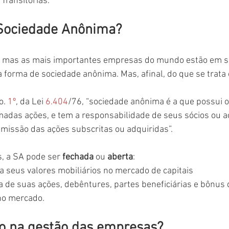
 Transitórias.
Sociedade Anônima? 
 mas as mais importantes empresas do mundo estão em s
 forma de sociedade anônima. Mas, afinal, do que se trata
. 
1º
, da Lei 
6.404
/76, “sociedade anônima é a que possui o 
adas ações, e tem a responsabilidade de seus sócios ou ac
emissão das ações subscritas ou adquiridas”.
 a SA pode ser 
fechada
 ou 
aberta
:
a seus valores mobiliários no mercado de capitais
da de suas ações, debêntures, partes beneficiárias e bônus 
 no mercado.
o na gestão das empresas?