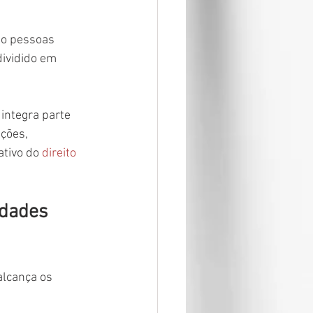
mo pessoas 
dividido em 
integra parte 
ções, 
tivo do 
direito 
edades 
alcança os 