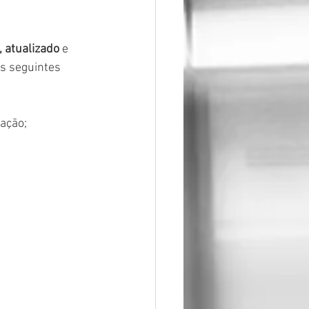
, atualizado
 e 
s seguintes 
nação;