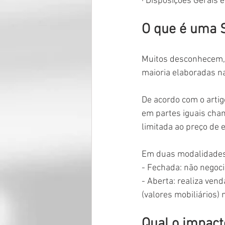
· Disposições Gerais e
O que é uma 
Muitos desconhecem,
maioria elaboradas na
De acordo com o artigo
em partes iguais cham
limitada ao preço de 
Em duas modalidades,
- Fechada: não negoci
- Aberta: realiza ven
(valores mobiliários)
Qual o impact