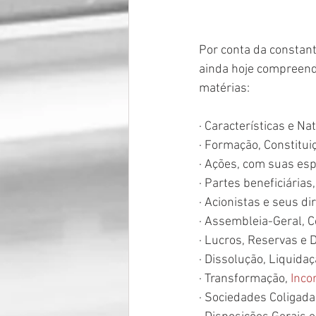
Por conta da constan
ainda hoje compreende
matérias:
· Características e Na
· Formação, Constitu
· Ações, com suas esp
· Partes beneficiária
· Acionistas e seus dir
· Assembleia-Geral, C
· Lucros, Reservas e 
· Dissolução, Liquida
· Transformação, 
Inco
· Sociedades Coligada