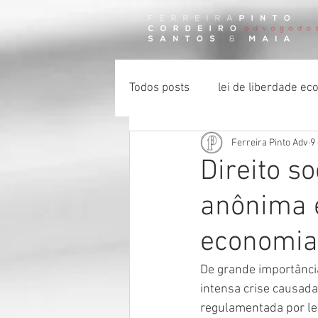
Todos posts
lei de liberdade e
Ferreira Pinto Adv
9
certidão negativa de débito
Direito so
anônima 
impenhorabilidade
economia
De grande importância
intensa crise causada
regulamentada por le