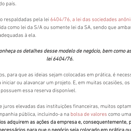
o país.
 respaldadas pela lei 
6404/76, a lei das sociedades anôn
da como lei da S/A ou somente lei da SA, sendo que ambas
adequadas à ela.
 conheça os detalhes desse modelo de negócio, bem como as
lei 6404/76.
, para que as ideias sejam colocadas em prática, é necess
a iniciar ou alavancar um projeto. E, em muitas ocasiões, os 
ossuem essa reserva disponível. 
e juros elevadas das instituições financeiras, muitos optam
anhia pública, incluindo-a na 
bolsa de valores
 como uma
ios adquirem as ações da empresa e, consequentemente, 
necessários para que o negócio seja colocado em prática o