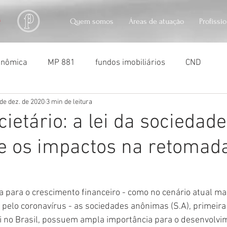
Quem somos
Áreas de atuação
Profissi
conômica
MP 881
fundos imobiliários
CND
 de dez. de 2020
3 min de leitura
usocapião
usucapião
penhora de imóveis
soc
cietário: a lei da sociedade
e os impactos na retomad
 para o crescimento financeiro - como no cenário atual ma
 pelo coronavírus - as sociedades anônimas (S.A), primeira
i no Brasil, possuem ampla importância para o desenvolvi