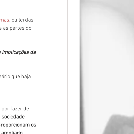
imas
, ou lei das 
 as partes do 
 implicações da 
ário que haja 
 por fazer de 
 
sociedade 
proporcionam os 
u ampliado.