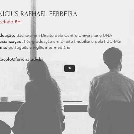
NICIUS RAPHAEL FERREIRA
ociado
BH
duação:
Bacharel em Direito pelo Centro Universitário UNA
ecialização:
Pós-graduação em Direito Imobiliário pela PUC-MG
oma:
português e inglês intermediário
tocolo@ferreira.adv.br
<