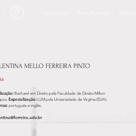
Quem somos
Áreas de atuação
Profissi
LENTINA MELLO FERREIRA
PINTO
ia
duação:
Bacharel em Direito pela Faculdade de Direito Milton
pos.
Especialização:
LLM pela Universidade de Virgínia (EUA).
omas:
português e inglês.
entina@ferreira.adv.br