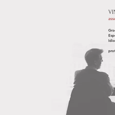
VI
ass
Gra
Esp
Idi
pro