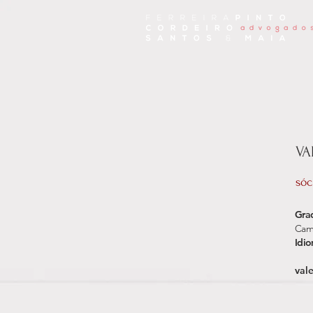
VA
sóc
Gra
Cam
Idi
val