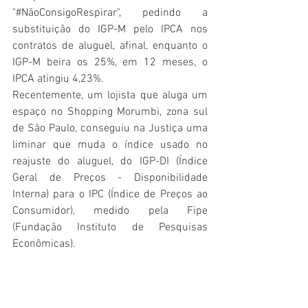
"#NãoConsigoRespirar", pedindo a 
substituição do IGP-M pelo IPCA nos 
contratos de aluguel, afinal, enquanto o 
IGP-M beira os 25%, em 12 meses, o 
IPCA atingiu 4,23%.
Recentemente, um lojista que aluga um 
espaço no Shopping Morumbi, zona sul 
de São Paulo, conseguiu na Justiça uma 
liminar que muda o índice usado no 
reajuste do aluguel, do IGP-DI (Índice 
Geral de Preços - Disponibilidade 
Interna) para o IPC (Índice de Preços ao 
Consumidor), medido pela Fipe 
(Fundação Instituto de Pesquisas 
Econômicas). 
Em resumo, o contrato que seria 
reajustado em 23%, com a decisão, 