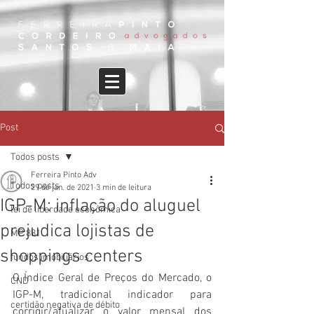
Post
Todos posts
Ferreira Pinto Adv
Todos posts
29 de jan. de 2021
3 min de leitura
IGP-M: inflação do aluguel
lei de liberdade econômica
prejudica lojistas de
MP 881
shoppings centers
fundos imobiliários
O 
Índice Geral de Preços do Mercado, o 
CND
IGP-M, 
tradicional indicador para 
certidão negativa de débito
corrigir/atualizar o valor mensal dos 