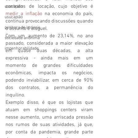
contratos de locação, 
cujo objetivo é 
usocapião
medir a inflação 
na economia do país, 
usucapião
continua provocando discussões quando 
penhora de imóveis
o assunto é aluguel.
Com um aumento de 
23,14%, no ano 
sociedade anônima
passado, considerada a maior elevação 
impenhorabilidade
em quase duas décadas, a alta 
expressiva - ainda mais em um 
momento de grandes dificuldades 
econômicas, impacta os negócios, 
podendo inviabilizar, em cerca de 90% 
dos contratos, a permanência do 
inquilino.
Exemplo disso, é que os lojistas que 
atuam em shoppings centers viram 
nesse aumento, uma arriscada pressão 
nos rumos de suas atividades, já que, 
por conta da pandemia, grande parte 